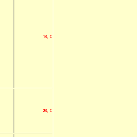
10,-€
29
,-€