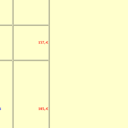
157
,-€
6
105
,-€