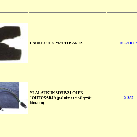
LAUKKUJEN MATTOSARJA
DS-71011
YLÄLAUKUN SIVUVALOJEN
JOHTOSARJA (polttimot sisältyvät
2-282
hintaan)