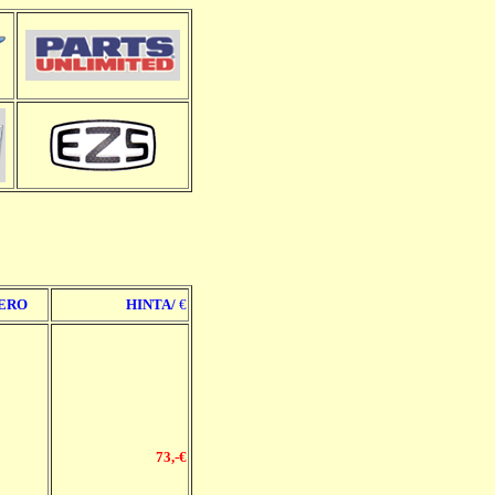
ERO
HINTA/
€
73
,-€