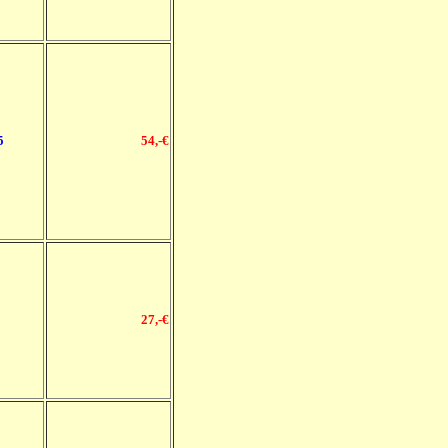
5
54
,-€
27,-€