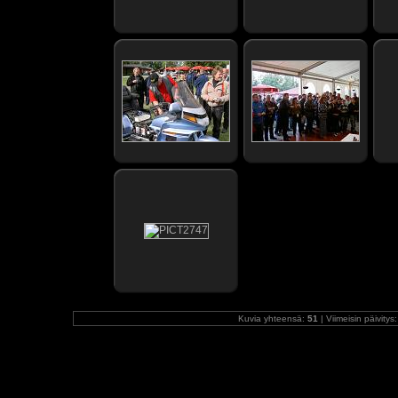
Kuvia yhteensä:
51
| Viimeisin päivitys